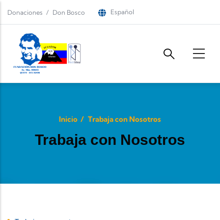
Pasar al contenido principal
Español
Donaciones
Don Bosco
Inicio
/
Trabaja con Nosotros
Trabaja con Nosotros